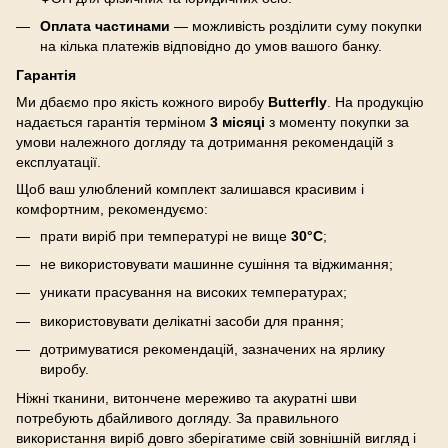
Оплата частинами
— можливість розділити суму покупки
на кілька платежів відповідно до умов вашого банку.
Гарантія
Ми дбаємо про якість кожного виробу
Butterfly
. На продукцію
надається гарантія терміном
3 місяці
з моменту покупки за
умови належного догляду та дотримання рекомендацій з
експлуатації.
Щоб ваш улюблений комплект залишався красивим і
комфортним, рекомендуємо:
прати виріб при температурі не вище
30°C
;
не використовувати машинне сушіння та віджимання;
уникати прасування на високих температурах;
використовувати делікатні засоби для прання;
дотримуватися рекомендацій, зазначених на ярлику
виробу.
Ніжні тканини, витончене мереживо та акуратні шви
потребують дбайливого догляду. За правильного
використання виріб довго зберігатиме свій зовнішній вигляд і