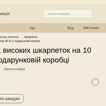
мація
 магазин
Мій кошик
Укр
Вхід
нчохи, Колготки
Шкарпетки
пар 36-41 у подарунковій коробці
х високих шкарпеток на 10
одарунковій коробці
0
Написати відгук
ти швидко