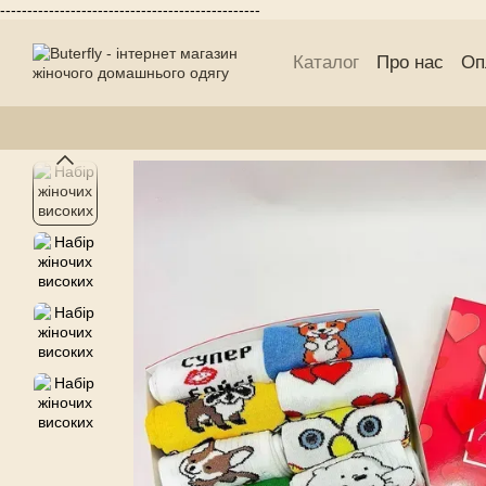
------------------------------------------------
Перейти до основного контенту
Каталог
Про нас
Оп
Блог Buterfly
Публі