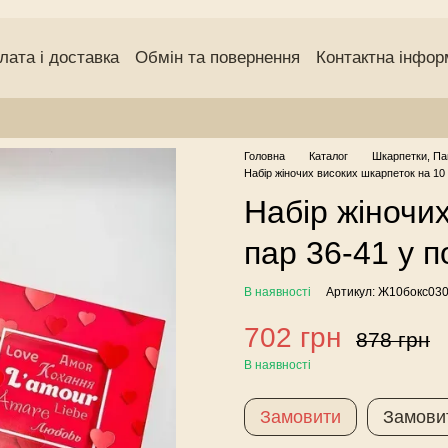
лата і доставка
Обмін та повернення
Контактна інфор
чний договір (оферта)
Угода користувача
Відгуки про
Головна
Каталог
Шкарпетки, Па
Набір жіночих високих шкарпеток на 10 
Набір жіночи
пар 36-41 у п
В наявності
Артикул: Ж10бокс03
702 грн
878 грн
В наявності
Замовити
Замови