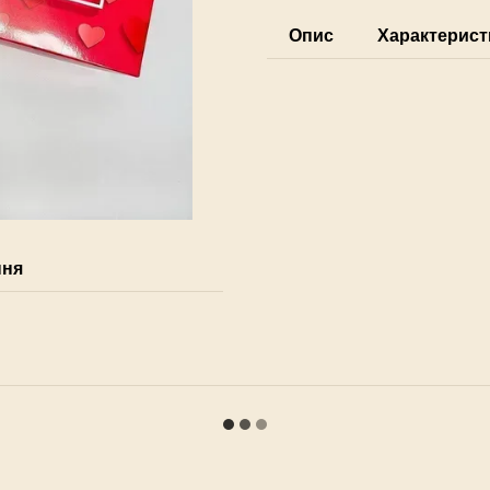
Опис
Характерист
ння