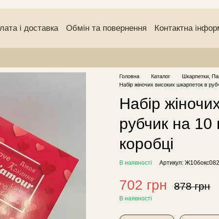
лата і доставка
Обмін та повернення
Контактна інфор
чний договір (оферта)
Угода користувача
Відгуки про
Головна
Каталог
Шкарпетки, Па
Набір жіночих високих шкарпеток в рубч
Набір жіночи
рубчик на 10 
коробці
В наявності
Артикул: Ж10бокс08
702 грн
878 грн
В наявності