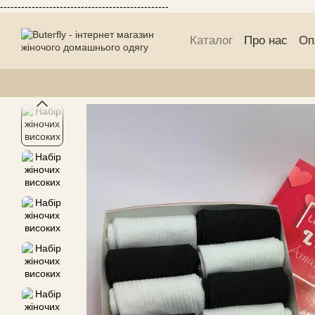
------------------------------------------------
Перейти до основного контенту
Каталог
Про нас
Оп
Блог Buterfly
Публі