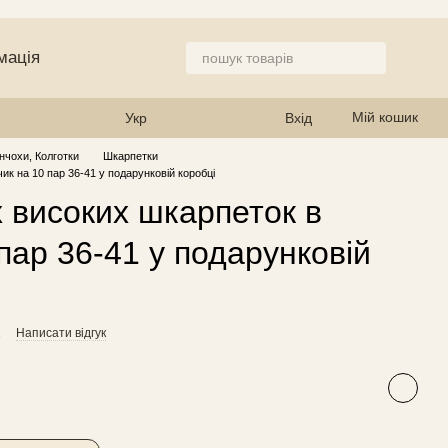
мація
 магазин
Мій кошик
Укр
Вхід
нчохи, Колготки
Шкарпетки
ик на 10 пар 36-41 у подарунковій коробці
х високих шкарпеток в
пар 36-41 у подарунковій
2
Написати відгук