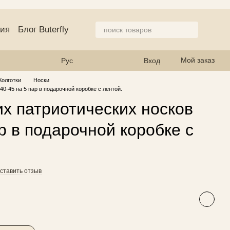
ция
Блог Buterfly
азине
Мой заказ
Рус
Вход
Колготки
Носки
0-45 на 5 пар в подарочной коробке с лентой.
х патриотических носков
ар в подарочной коробке с
ставить отзыв