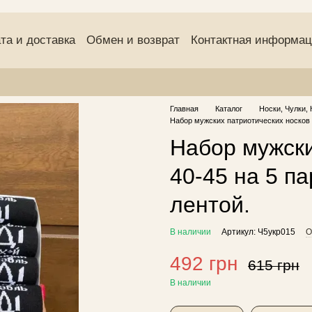
та и доставка
Обмен и возврат
Контактная информа
(оферта)
Пользовательское соглашение
Отзывы о маг
Главная
Каталог
Носки, Чулки, 
Набор мужских патриотических носков 4
Набор мужски
40-45 на 5 п
лентой.
В наличии
Артикул: Ч5укр015
О
492 грн
615 грн
В наличии