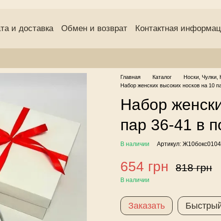
та и доставка
Обмен и возврат
Контактная информа
(оферта)
Пользовательское соглашение
Отзывы о маг
Главная
Каталог
Носки, Чулки, 
Набор женских высоких носков на 10 па
Набор женски
пар 36-41 в 
В наличии
Артикул: Ж10бокс0104
654 грн
818 грн
В наличии
Заказать
Быстрый