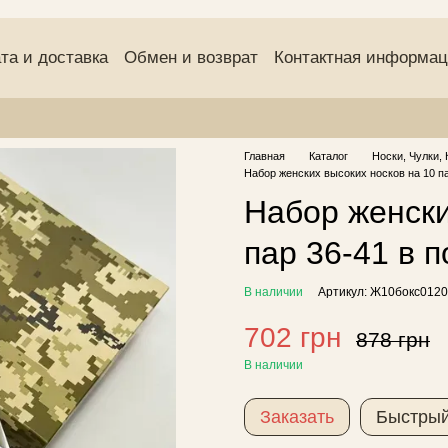
та и доставка
Обмен и возврат
Контактная информа
(оферта)
Пользовательское соглашение
Отзывы о маг
Главная
Каталог
Носки, Чулки, 
Набор женских высоких носков на 10 па
Набор женски
пар 36-41 в 
В наличии
Артикул: Ж10бокс0120
702 грн
878 грн
В наличии
Заказать
Быстрый