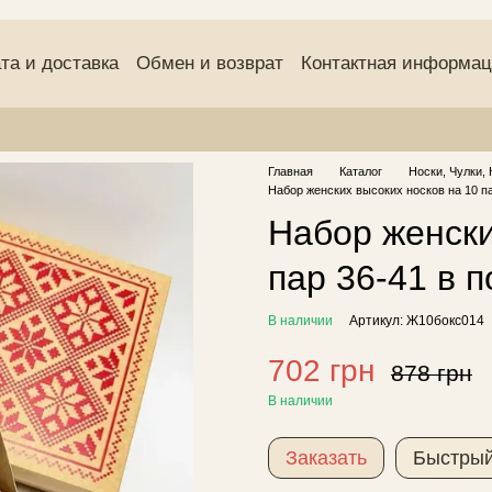
та и доставка
Обмен и возврат
Контактная информа
(оферта)
Пользовательское соглашение
Отзывы о маг
Главная
Каталог
Носки, Чулки, 
Набор женских высоких носков на 10 па
Набор женски
пар 36-41 в 
В наличии
Артикул: Ж10бокс014
702 грн
878 грн
В наличии
Заказать
Быстрый