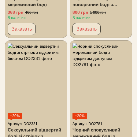
мереживний боді
новорічний боді з
відкритим доступом
368 грн
800 грн
460 грн
1 000 грн
В наличии
В наличии
Заказать
Заказать
−20%
−20%
Артикул: DO2331
Артикул: DO2781
Сексуальний відвертий
Чорний спокусливий
боді зі стрічок з
мереживний боді з