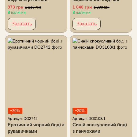
відкритим бюстом
відкритим доступом
973 грн
1 040 грн
1 216 грн
1 300 грн
В наличии
В наличии
Заказать
Заказать
−20%
−20%
Артикул: DO2742
Артикул: DO3108/1
Еротичний чорний боді з
Синій спокусливий боді
рукавичками
з панчохами