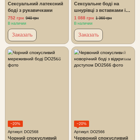
Сексуальний латексний
Сексуальне боді на
боді з рукавичками
шнурівці з вставками із
сітки
752 грн
1 088 грн
940 грн
1 360 грн
В наличии
В наличии
Заказать
Заказать
−20%
−20%
Артикул: DO2568
Артикул: DO2566
Чорний спокусливий
Червоний спокусливий