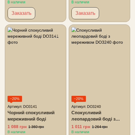
В наличии
В наличии
Заказать
Заказать
−20%
−20%
Артикул: DO3141
Артикул: DO3240
Чорний спокусливий
Спокусливий
мереживний боді
леопардовий боді з
мереживом
1 088 грн
1 011 грн
1 360 грн
1 264 грн
В наличии
В наличии