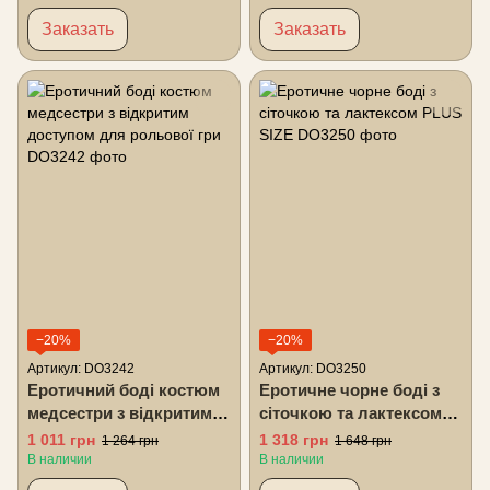
Заказать
Заказать
−20%
−20%
Артикул: DO3242
Артикул: DO3250
Еротичний боді костюм
Еротичне чорне боді з
медсестри з відкритим
сіточкою та лактексом
доступом для рольової
PLUS SIZE
1 011 грн
1 318 грн
1 264 грн
1 648 грн
гри
В наличии
В наличии