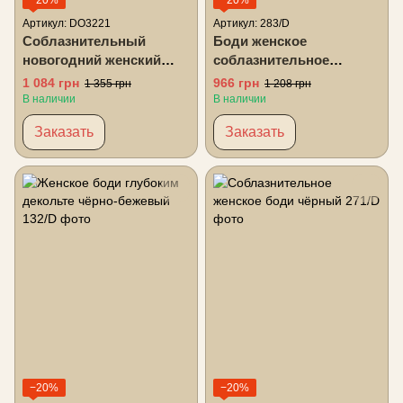
Артикул: DO3221
Артикул: 283/D
Соблазнительный
Боди женское
новогодний женский
соблазнительное
боди красный
кружевное чёрный
1 084 грн
966 грн
1 355 грн
1 208 грн
В наличии
В наличии
Заказать
Заказать
−20%
−20%