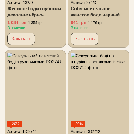
Артикул: 132/D
Артикул: 271/D
Женское боди глубоким
Соблазнительное
декольте чёрно-
женское боди чёрный
бежевый
1 084 грн
941 грн
1 355 грн
1 176 грн
В наличии
В наличии
Заказать
Заказать
−20%
−20%
Артикул: DO2741
Артикул: DO2712