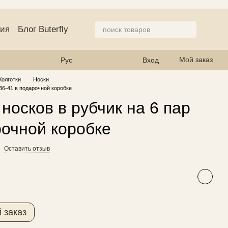
ция
Блог Buterfly
азине
Мой заказ
Рус
Вход
Колготки
Носки
 36-41 в подарочной коробке
носков в рубчик на 6 пар
рочной коробке
Оставить отзыв
 заказ