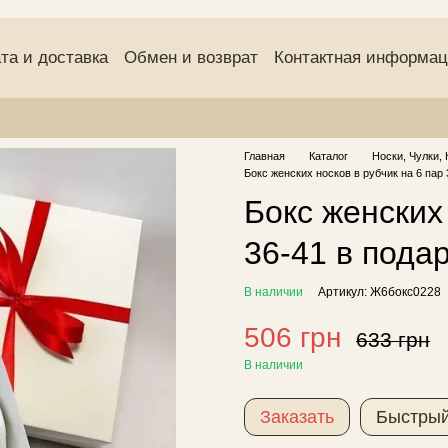
та и доставка
Обмен и возврат
Контактная информа
(оферта)
Пользовательское соглашение
Отзывы о маг
Главная
Каталог
Носки, Чулки, 
Бокс женских носков в рубчик на 6 пар
Бокс женских 
36-41 в пода
В наличии
Артикул: Ж6бокс0228
506 грн
633 грн
В наличии
Заказать
Быстрый