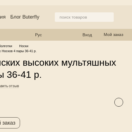
ция
Блог Buterfly
азине
Мой заказ
Рус
Вход
Колготки
Носки
Носков 4 пары 36-41 р.
нских высоких мультяшных
ы 36-41 р.
вить отзыв
 заказ