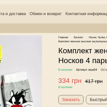
та и доставка
Обмен и возврат
Контактная информа
(оферта)
Пользовательское соглашение
Отзывы о маг
Главная
Каталог
Носки, Чулки, 
Комплект женских высоких мультяшных 
Комплект же
Носков 4 пар
В наличии
Артикул: жшк04
Оста
334 грн
417 грн
В наличии
Заказать
Быстрый