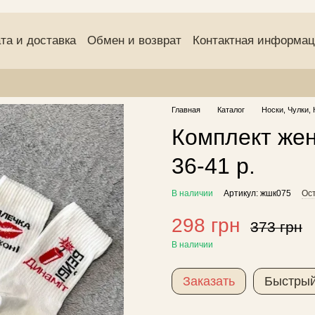
та и доставка
Обмен и возврат
Контактная информа
(оферта)
Пользовательское соглашение
Отзывы о маг
Главная
Каталог
Носки, Чулки, 
Комплект жен
36-41 р.
В наличии
Артикул: жшк075
Ос
298 грн
373 грн
В наличии
Заказать
Быстрый