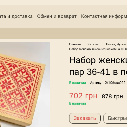
та и доставка
Обмен и возврат
Контактная инфор
чній договор (оферта)
Пользовательское соглашени
Главная
Каталог
Носки, Чулки,
Набор женских высоких носков на 10 п
Набор женски
пар 36-41 в 
В наличии
Артикул: Ж10бокс022
702 грн
878 грн
В наличии
Заказать
Быстры