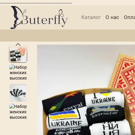
------------------------------------------------
Перейти к основному контенту
Каталог
О нас
Опла
Блог Buterfly
Публи
Отзывы о магазине