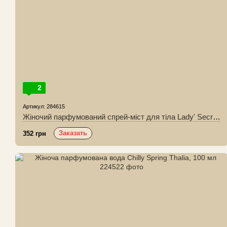
2
Артикул: 284615
Жіночий парфумований спрей-міст для тіла Lady' Secret Midnight Bloom, 250 мл
Заказать
352 грн