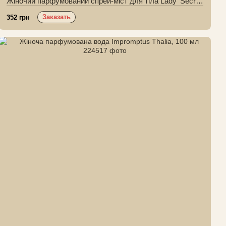
Жіночий парфумований спрей-міст для тіла Lady' Secret Rush, 250 мл
Заказать
352 грн