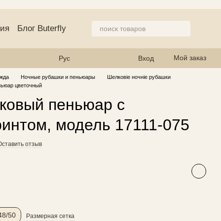
ция
Блог Buterfly
азине
Мой заказ
Рус
Вход
жда
Ночные рубашки и пеньюары
Шелковіе ночніе рубашки
ньюар цветочный
ковый пеньюар с
интом, модель 17111-075
Оставить отзыв
48/50
Размерная сетка