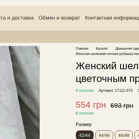
та и доставка
Обмен и возврат
Контактная информа
(оферта)
Пользовательское соглашение
Отзывы о маг
Главная
Каталог
Домашняя оде
Женская шелковая ночная рубашка пе
Женский шел
цветочным пр
В наличии
Артикул: 17111-075
554 грн
693 грн
В наличии
Размер
42/44
44/46
46/48