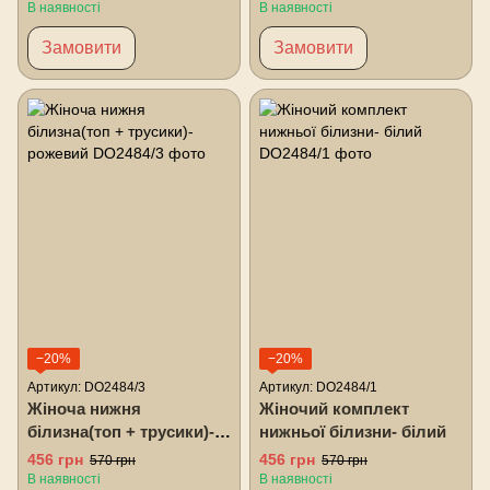
В наявності
В наявності
Замовити
Замовити
−20%
−20%
Артикул: DO2484/3
Артикул: DO2484/1
Жіноча нижня
Жіночий комплект
білизна(топ + трусики)-
нижньої білизни- білий
рожевий
456 грн
456 грн
570 грн
570 грн
В наявності
В наявності