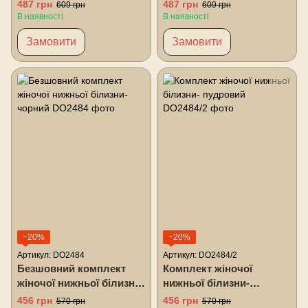
гірчичний
(топ + трусики)
487 грн
487 грн
609 грн
609 грн
гірчичний
В наявності
В наявності
Замовити
Замовити
−20%
−20%
Артикул: DO2484
Артикул: DO2484/2
Безшовний комплект
Комплект жіночої
жіночої нижньої білизни-
нижньої білизни-
чорний
пудровий
456 грн
456 грн
570 грн
570 грн