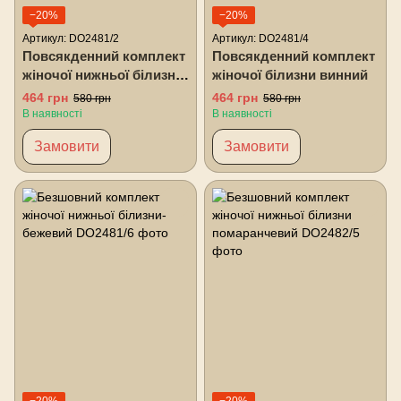
−20%
−20%
Артикул: DO2481/2
Артикул: DO2481/4
Повсякденний комплект
Повсякденний комплект
жіночої нижньої білизни
жіночої білизни винний
малиновий
464 грн
464 грн
580 грн
580 грн
В наявності
В наявності
Замовити
Замовити
−20%
−20%