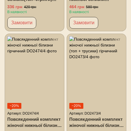
помаранчевий
(топ+стрінги)- пудровий
336 грн
464 грн
420 грн
580 грн
В наявності
В наявності
Замовити
Замовити
−20%
−20%
Артикул: DO2474/4
Артикул: DO2473/4
Повсякденний комплект
Повсякденний комплект
жіночої нижньої білизни
жіночої нижньої білизни