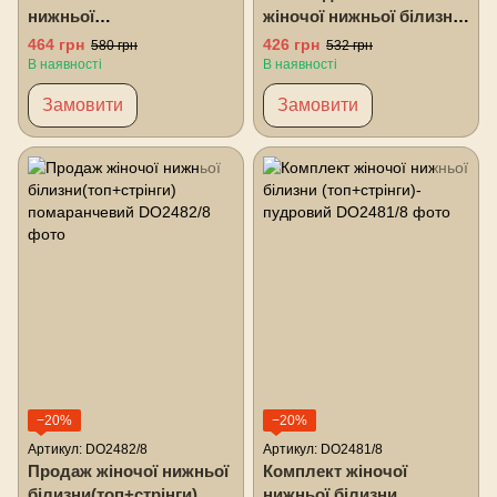
нижньої
жіночої нижньої білизни
білизни(топ+стрінги)-
теракотовий
464 грн
426 грн
580 грн
532 грн
сірий
В наявності
В наявності
Замовити
Замовити
−20%
−20%
Артикул: DO2482/8
Артикул: DO2481/8
Продаж жіночої нижньої
Комплект жіночої
білизни(топ+стрінги)
нижньої білизни