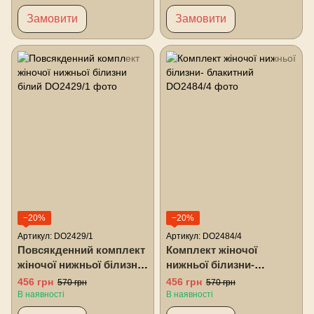
Замовити
Замовити
−20%
−20%
Артикул: DO2429/1
Артикул: DO2484/4
Повсякденний комплект
Комплект жіночої
жіночої нижньої білизни
нижньої білизни-
білий
блакитний
456 грн
456 грн
570 грн
570 грн
В наявності
В наявності