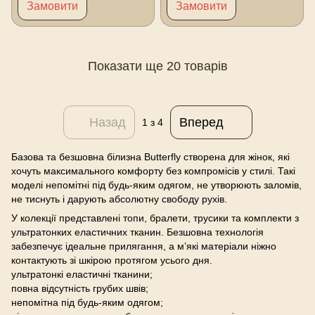
Замовити
Замовити
Показати ще 20 товарів
Назад
Вперед
1
з 4
Базова та безшовна білизна Butterfly створена для жінок, які
хочуть максимального комфорту без компромісів у стилі. Такі
моделі непомітні під будь-яким одягом, не утворюють заломів,
не тиснуть і дарують абсолютну свободу рухів.
У колекції представлені топи, бралети, трусики та комплекти з
ультратонких еластичних тканин. Безшовна технологія
забезпечує ідеальне прилягання, а м’які матеріали ніжно
контактують зі шкірою протягом усього дня.
ультратонкі еластичні тканини;
повна відсутність грубих швів;
непомітна під будь-яким одягом;