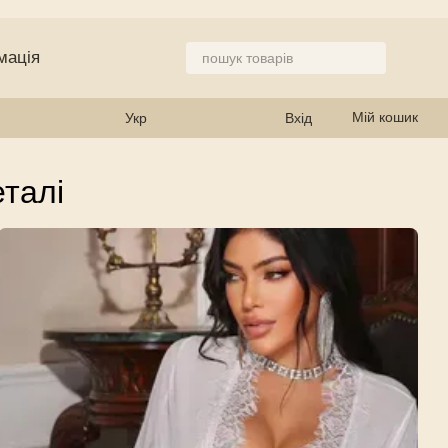
мація
 магазин
Мій кошик
Укр
Вхід
еталі