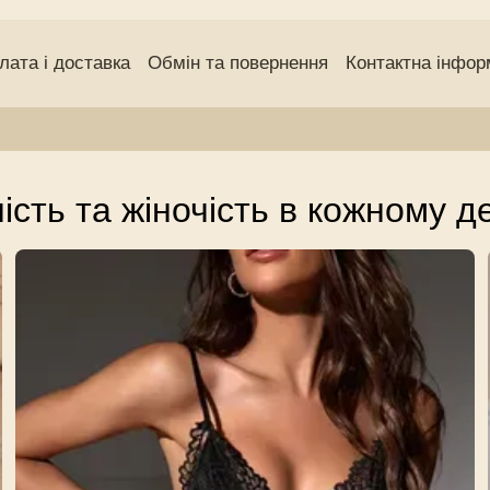
лата і доставка
Обмін та повернення
Контактна інфор
чний договір (оферта)
Угода користувача
Відгуки про
ність та жіночість в кожному д