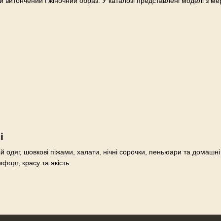
и витончений і жіночний образ. У каталозі представлені моделі з м
і
ій одяг, шовкові піжами, халати, нічні сорочки, пеньюари та домашні
орт, красу та якість.