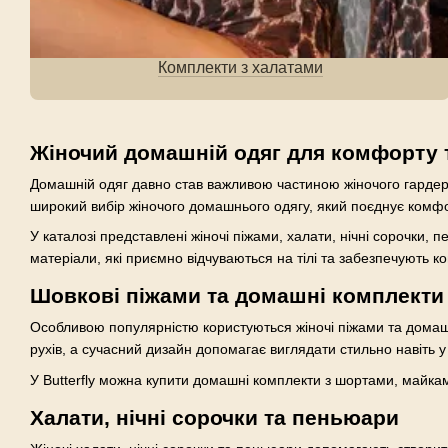
Комплекти з халатами
Жіночий домашній одяг для комфорту 
Домашній одяг давно став важливою частиною жіночого гардероб
широкий вибір жіночого домашнього одягу, який поєднує комфор
У каталозі представлені жіночі піжами, халати, нічні сорочки, 
матеріали, які приємно відчуваються на тілі та забезпечують 
Шовкові піжами та домашні комплекти
Особливою популярністю користуються жіночі піжами та домашн
рухів, а сучасний дизайн допомагає виглядати стильно навіть 
У Butterfly можна купити домашні комплекти з шортами, майкам
Халати, нічні сорочки та пеньюари