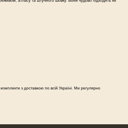
ереживом, атласу та штучного шовку. Вони чудово підходять як
 комплекти з доставкою по всій Україні. Ми регулярно