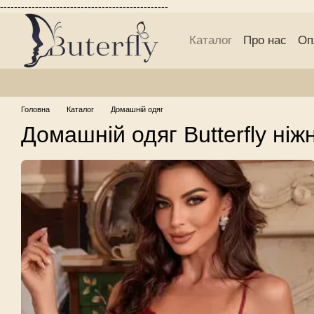
------------------------------------------------
Перейти до основного контенту
Каталог
Про нас
Оп
Блог Buterfly
Публі
Головна
Каталог
Домашній одяг
Домашній одяг Butterfly ніж