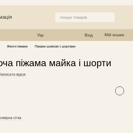
мація
 магазин
Мій кошик
Укр
Вхід
Жіночі піжами
Піжами шовкові з шортами
оча піжама майка і шорти
Написати відгук
озмірна сітка