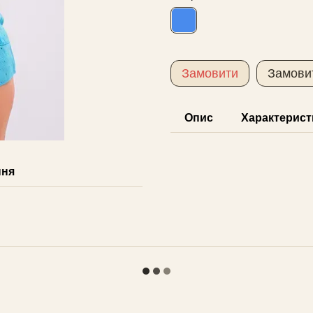
Замовити
Замови
Опис
Характерист
ння