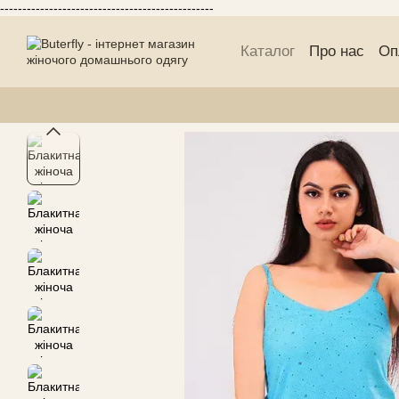
------------------------------------------------
Перейти до основного контенту
Каталог
Про нас
Оп
Блог Buterfly
Публі