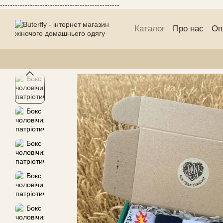
------------------------------------------------
Перейти до основного контенту
Каталог
Про нас
Оп
Блог Buterfly
Публі