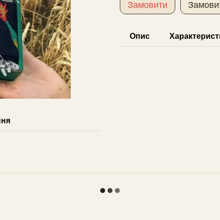
Замовити
Замови
Опис
Характерист
ння