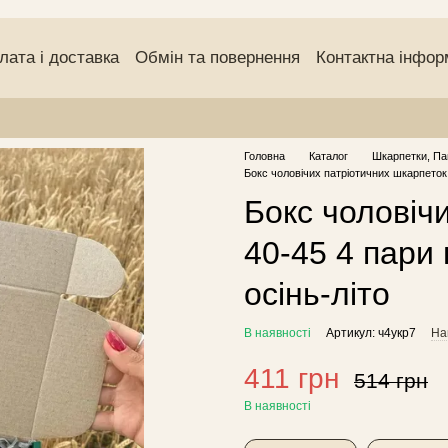
лата і доставка
Обмін та повернення
Контактна інфор
чний договір (оферта)
Угода користувача
Відгуки про
Головна
Каталог
Шкарпетки, Па
Бокс чоловічих патріотичних шкарпеток 
Бокс чоловіч
40-45 4 пари 
осінь-літо
В наявності
Артикул: ч4укр7
На
411 грн
514 грн
В наявності