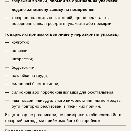
збережені
ярлики, пломби та оригінальна упаковка
;
додано
заповнену заявку на повернення
;
товар не належить до категорій, що не підлягають
поверненню після розкриття упаковки або примірки.
Товари, які приймаються лише у нерозкритій упаковці
колготки;
панчохи;
шкарпетки;
бодістокінги;
наклейки на груди;
силіконові бюстгальтери;
силіконові або поролонові вкладки для бюстгальтера;
інші товари індивідуального використання, які не можуть
бути повторно реалізовані з гігієнічних причин.
Якщо товар не розкривали, не приміряли та збережено його
товарний вигляд, ми приймемо його без проблем.
Як повернути товар