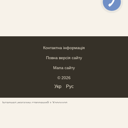
Контактна інформація
Повна версія сайту
Мапа сайту
© 2026
Укр
Рус
Інтернет-магазин створений з Хорошоп
ВІДГУКИ
--------------------------------------------------------------------
--------
------------------------------------- Верхній текст
---------------------------------
-------- ___________________________________
------------------------