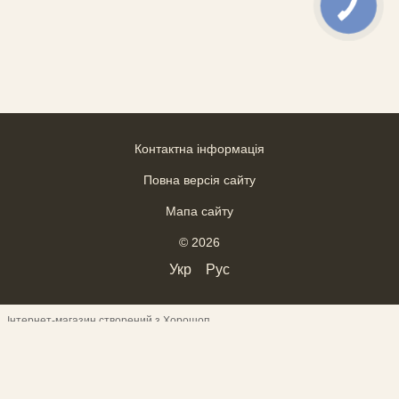
Контактна інформація
Повна версія сайту
Мапа сайту
© 2026
Укр
Рус
Інтернет-магазин створений з Хорошоп
ВІДГУКИ
--------------------------------------------------------------------
--------
------------------------------------- Верхній текст
---------------------------------
-------- ___________________________________
------------------------