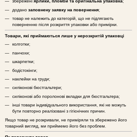
збережені
ярлики, пломби та оригінальна упаковка
;
додано
заповнену заявку на повернення
;
товар не належить до категорій, що не підлягають
поверненню після розкриття упаковки або примірки.
Товари, які приймаються лише у нерозкритій упаковці
колготки;
панчохи;
шкарпетки;
бодістокінги;
наклейки на груди;
силіконові бюстгальтери;
силіконові або поролонові вкладки для бюстгальтера;
інші товари індивідуального використання, які не можуть
бути повторно реалізовані з гігієнічних причин.
Якщо товар не розкривали, не приміряли та збережено його
товарний вигляд, ми приймемо його без проблем.
Як повернути товар