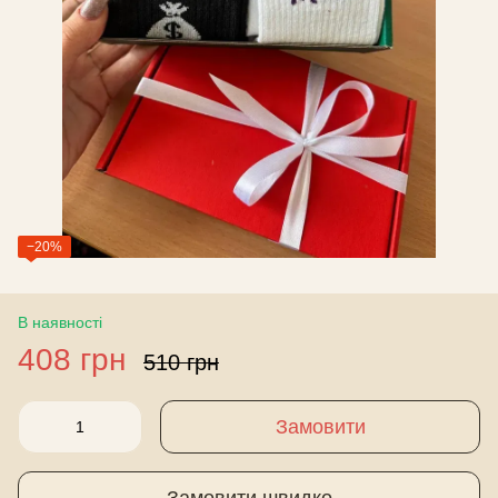
−20%
В наявності
408 грн
510 грн
Замовити
Замовити швидко