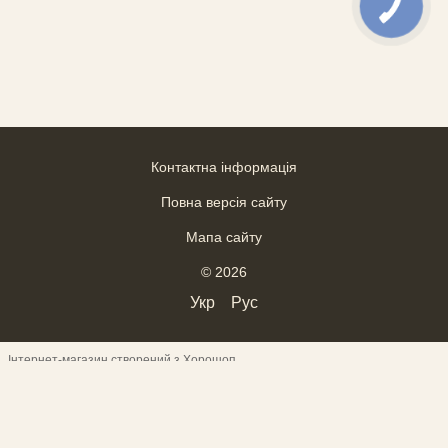
Контактна інформація
Повна версія сайту
Мапа сайту
© 2026
Укр
Рус
Інтернет-магазин створений з Хорошоп
ВІДГУКИ
--------------------------------------------------------------------
--------
------------------------------------- Верхній текст
---------------------------------
-------- ___________________________________
------------------------