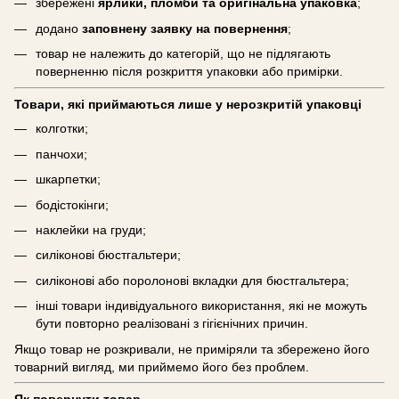
збережені
ярлики, пломби та оригінальна упаковка
;
додано
заповнену заявку на повернення
;
товар не належить до категорій, що не підлягають
поверненню після розкриття упаковки або примірки.
Товари, які приймаються лише у нерозкритій упаковці
колготки;
панчохи;
шкарпетки;
бодістокінги;
наклейки на груди;
силіконові бюстгальтери;
силіконові або поролонові вкладки для бюстгальтера;
інші товари індивідуального використання, які не можуть
бути повторно реалізовані з гігієнічних причин.
Якщо товар не розкривали, не приміряли та збережено його
товарний вигляд, ми приймемо його без проблем.
Як повернути товар