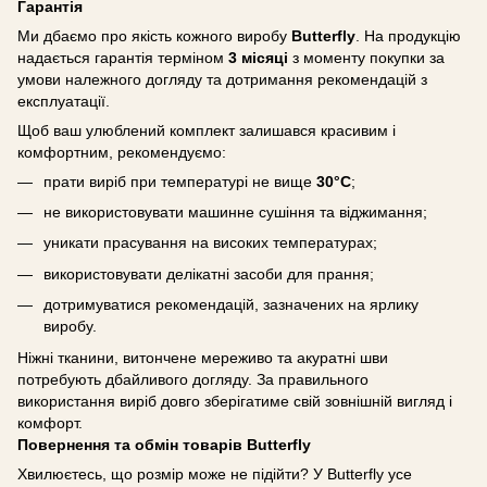
Гарантія
Ми дбаємо про якість кожного виробу
Butterfly
. На продукцію
надається гарантія терміном
3 місяці
з моменту покупки за
умови належного догляду та дотримання рекомендацій з
експлуатації.
Щоб ваш улюблений комплект залишався красивим і
комфортним, рекомендуємо:
прати виріб при температурі не вище
30°C
;
не використовувати машинне сушіння та віджимання;
уникати прасування на високих температурах;
використовувати делікатні засоби для прання;
дотримуватися рекомендацій, зазначених на ярлику
виробу.
Ніжні тканини, витончене мереживо та акуратні шви
потребують дбайливого догляду. За правильного
використання виріб довго зберігатиме свій зовнішній вигляд і
комфорт.
Повернення та обмін товарів Butterfly
Хвилюєтесь, що розмір може не підійти? У Butterfly усе