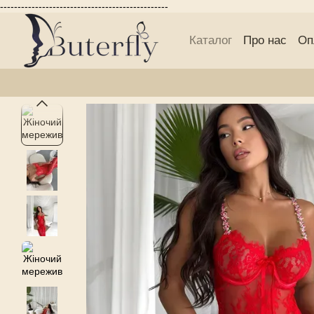
------------------------------------------------
Перейти до основного контенту
Каталог
Про нас
Оп
Блог Buterfly
Публі