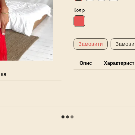
Колір
Замовити
Замови
Опис
Характерист
ння