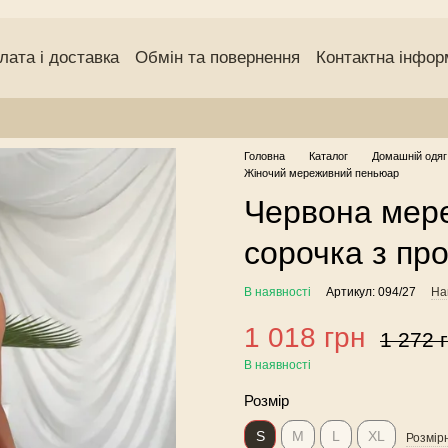
лата і доставка
Обмін та повернення
Контактна інфор
чний договір (оферта)
Угода користувача
Відгуки про
Головна
Каталог
Домашній одяг
Жіночий мереживний пеньюар
Червона мере
сорочка з п
В наявності
Артикул: 094/27
На
1 018 грн
1 272 
В наявності
Розмір
S
M
L
XL
Розмірн