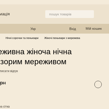
мація
 магазин
Мій кошик
Укр
Вхід
Нічні сорочки та пеньюари
Жіночі пеньюари з мережева
живна жіноча нічна
розорим мереживом
писати відгук
грн
а сітка