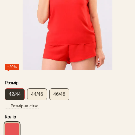
−20%
Розмір
42/44
44/46
46/48
Розмірна сітка
Колір