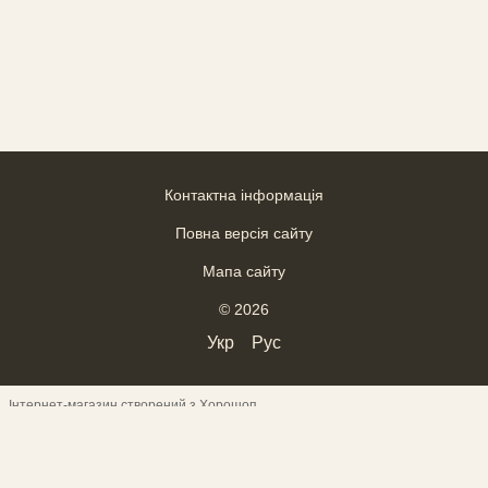
Контактна інформація
Повна версія сайту
Мапа сайту
© 2026
Укр
Рус
Інтернет-магазин створений з Хорошоп
ВІДГУКИ
--------------------------------------------------------------------
--------
------------------------------------- Верхній текст
---------------------------------
-------- ___________________________________
------------------------