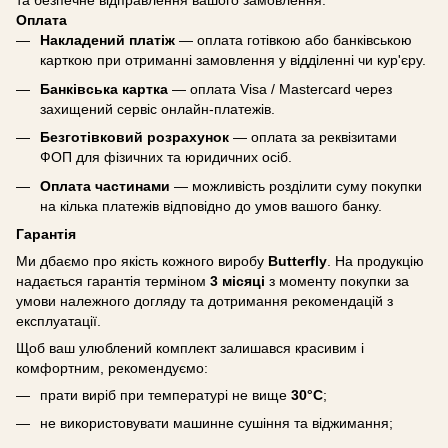
та безпечне відправлення вашого замовлення.
Оплата
Накладений платіж
— оплата готівкою або банківською
карткою при отриманні замовлення у відділенні чи кур'єру.
Банківська картка
— оплата Visa / Mastercard через
захищений сервіс онлайн-платежів.
Безготівковий розрахунок
— оплата за реквізитами
ФОП для фізичних та юридичних осіб.
Оплата частинами
— можливість розділити суму покупки
на кілька платежів відповідно до умов вашого банку.
Гарантія
Ми дбаємо про якість кожного виробу
Butterfly
. На продукцію
надається гарантія терміном
3 місяці
з моменту покупки за
умови належного догляду та дотримання рекомендацій з
експлуатації.
Щоб ваш улюблений комплект залишався красивим і
комфортним, рекомендуємо:
прати виріб при температурі не вище
30°C
;
не використовувати машинне сушіння та віджимання;