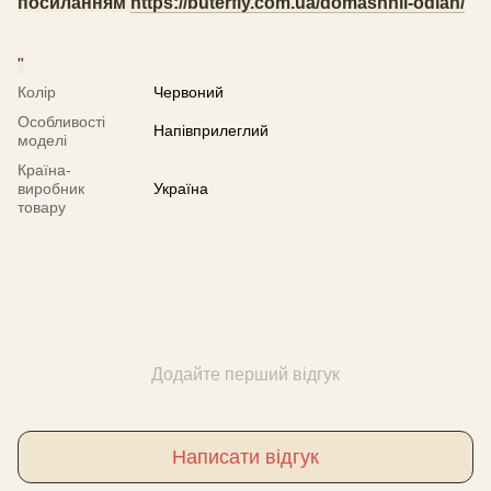
посиланням
https://buterfly.com.ua/domashnii-odiah/
"
Колір
Червоний
Особливості
Напівприлеглий
моделі
Країна-
виробник
Україна
товару
Додайте перший відгук
Написати відгук