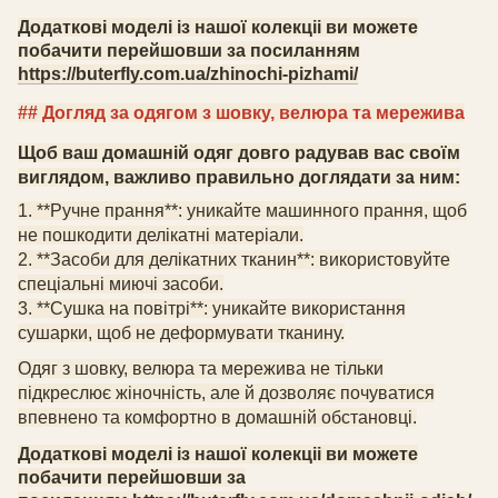
Додаткові моделі із нашої колекціі ви можете
побачити перейшовши за посиланням
https://buterfly.com.ua/zhinochi-pizhami/
## Догляд за одягом з шовку
, велюра
та мережива
Щоб ваш домашній одяг довго радував вас своїм
виглядом, важливо правильно доглядати за ним:
1. **Ручне прання**: уникайте машинного прання, щоб
не пошкодити делікатні матеріали.
2. **Засоби для делікатних тканин**: використовуйте
спеціальні миючі засоби.
3. **Сушка на повітрі**: уникайте використання
сушарки, щоб не деформувати тканину.
Одяг з шовку
, велюра
та мережива не тільки
підкреслює жіночність, але й дозволяє почуватися
впевнено та комфортно в домашній обстановці
.
Додаткові моделі із нашої колекціі ви можете
побачити перейшовши за