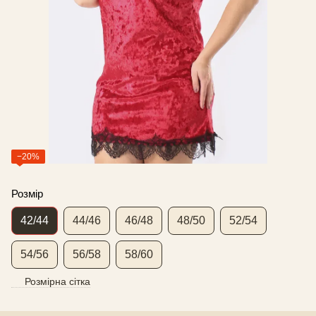
−20%
Розмір
42/44
44/46
46/48
48/50
52/54
54/56
56/58
58/60
Розмірна сітка