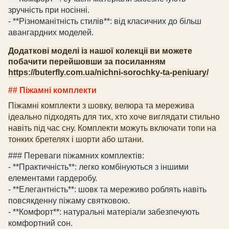
зручність при носінні.
- **Різноманітність стилів**: від класичних до більш
авангардних моделей.
Додаткові моделі із нашої колекціі ви можете
побачити перейшовши за посиланням
https://buterfly.com.ua/nichni-sorochky-ta-peniuary/
## Піжамні комплекти
Піжамні комплекти з шовку
, велюра
та мережива
ідеально підходять для тих, хто хоче виглядати стильно
навіть під час сну. Комплекти можуть включати топи на
тонких бретелях і шорти або штани.
### Переваги піжамних комплектів:
- **Практичність**: легко комбінуються з іншими
елементами гардеробу.
- **Елегантність**: шовк та мереживо роблять навіть
повсякденну піжаму святковою.
- **Комфорт**: натуральні матеріали забезпечують
комфортний сон.