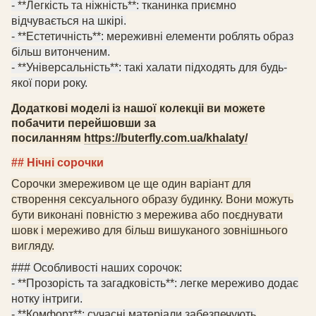
- **Легкість та ніжність**:
тканинка
приємно
відчувається на шкірі.
- **Естетичність**: мереживні елементи роблять образ
більш витонченим.
- **Універсальність**: такі халати підходять для будь-
якої пори року.
Додаткові моделі із нашої колекціі ви можете
побачити перейшовши за
посиланням
https://buterfly.com.ua/khalaty/
##
Ні
чні сорочки
С
орочки
змереживом
це ще один варіант для
створення сексуального образу будинку. Вони можуть
бути виконані повністю з мережива або поєднувати
шовк і мереживо для більш вишуканого зовнішнього
вигляду.
### Особливості
наших
сорочок:
- **Прозорість та загадковість**: легке мереживо додає
нотку інтриги.
- **Комфорт**: сучасні матеріали забезпечують