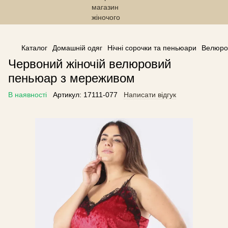
------------------------------------------------
Каталог
Домашній одяг
Нічні сорочки та пеньюари
Велюров
Червоний жіночій велюровий
пеньюар з мереживом
В наявності
Артикул:
17111-077
Написати відгук