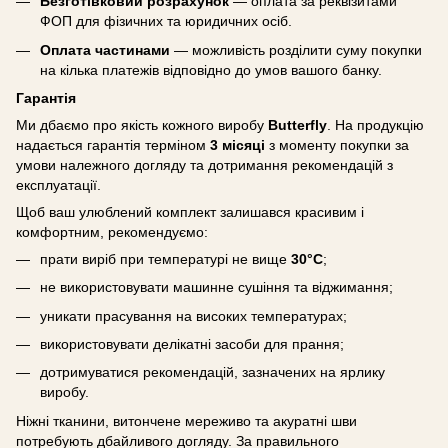
Безготівковий розрахунок
— оплата за реквізитами
ФОП для фізичних та юридичних осіб.
Оплата частинами
— можливість розділити суму покупки
на кілька платежів відповідно до умов вашого банку.
Гарантія
Ми дбаємо про якість кожного виробу
Butterfly
. На продукцію
надається гарантія терміном
3 місяці
з моменту покупки за
умови належного догляду та дотримання рекомендацій з
експлуатації.
Щоб ваш улюблений комплект залишався красивим і
комфортним, рекомендуємо:
прати виріб при температурі не вище
30°C
;
не використовувати машинне сушіння та віджимання;
уникати прасування на високих температурах;
використовувати делікатні засоби для прання;
дотримуватися рекомендацій, зазначених на ярлику
виробу.
Ніжні тканини, витончене мереживо та акуратні шви
потребують дбайливого догляду. За правильного