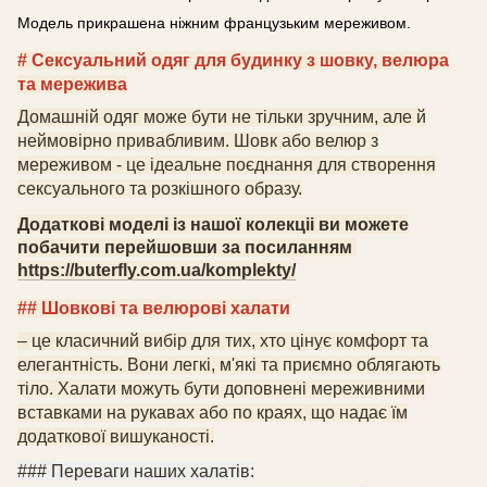
Модель прикрашена ніжним французьким мереживом.
# Сексуальний одяг для будинку з шовку
, велюра
та мережива
Домашній одяг може бути не тільки зручним, але й
неймовірно привабливим. Шовк
або велюр
з
мереживо
м
- це ідеальне поєднання для створення
сексуального та розкішного образу.
Додаткові моделі із нашої колекціі ви можете
побачити перейшовши за посиланням
https://buterfly.com.ua/komplekty/
## Шовкові
та велюрові
халати
– це класичний вибір для тих, хто цінує комфорт та
елегантність. Вони легкі, м'які та приємно облягають
тіло. Халати можуть бути доповнені мереживними
вставками на рукавах або по краях, що надає їм
додаткової вишуканості.
### Переваги
наших
халатів: