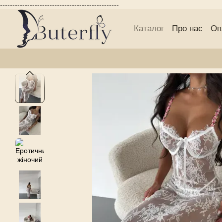
------------------------------------------------
Перейти до основного контенту
Каталог
Про нас
Оп
Блог Buterfly
Публі