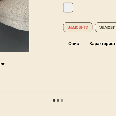
Замовити
Замови
Опис
Характерист
ння