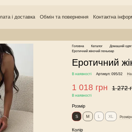
лата і доставка
Обмін та повернення
Контактна інфор
чний договір (оферта)
Угода користувача
Відгуки про
Головна
Каталог
Домашній одяг
Еротичний жіночий пеньюар
Еротичний жі
В наявності
Артикул: 095/32
На
1 018 грн
1 272 
В наявності
Розмір
S
M
L
XL
Розмірн
Колір