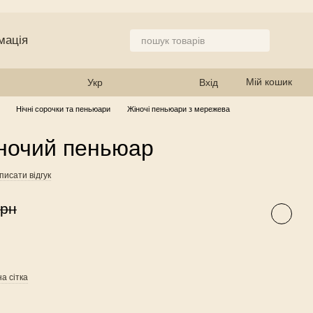
мація
 магазин
Мій кошик
Укр
Вхід
Нічні сорочки та пеньюари
Жіночі пеньюари з мережева
ночий пеньюар
писати відгук
грн
а сітка