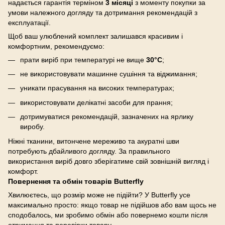
надається гарантія терміном
3 місяці
з моменту покупки за
умови належного догляду та дотримання рекомендацій з
експлуатації.
Щоб ваш улюблений комплект залишався красивим і
комфортним, рекомендуємо:
прати виріб при температурі не вище
30°C
;
не використовувати машинне сушіння та віджимання;
уникати прасування на високих температурах;
використовувати делікатні засоби для прання;
дотримуватися рекомендацій, зазначених на ярлику
виробу.
Ніжні тканини, витончене мереживо та акуратні шви
потребують дбайливого догляду. За правильного
використання виріб довго зберігатиме свій зовнішній вигляд і
комфорт.
Повернення та обмін товарів Butterfly
Хвилюєтесь, що розмір може не підійти? У Butterfly усе
максимально просто: якщо товар не підійшов або вам щось не
сподобалось, ми зробимо обмін або повернемо кошти після
отримання та перевірки товару.