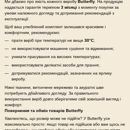
Ми дбаємо про якість кожного виробу
Butterfly
. На продукцію
надається гарантія терміном
3 місяці
з моменту покупки за
умови належного догляду та дотримання рекомендацій з
експлуатації.
Щоб ваш улюблений комплект залишався красивим і
комфортним, рекомендуємо:
прати виріб при температурі не вище
30°C
;
не використовувати машинне сушіння та віджимання;
уникати прасування на високих температурах;
використовувати делікатні засоби для прання;
дотримуватися рекомендацій, зазначених на ярлику
виробу.
Ніжні тканини, витончене мереживо та акуратні шви
потребують дбайливого догляду. За правильного
використання виріб довго зберігатиме свій зовнішній вигляд і
комфорт.
Повернення та обмін товарів Butterfly
Хвилюєтесь, що розмір може не підійти? У Butterfly усе
максимально просто: якщо товар не підійшов або вам щось не
сподобалось, ми зробимо обмін або повернемо кошти після