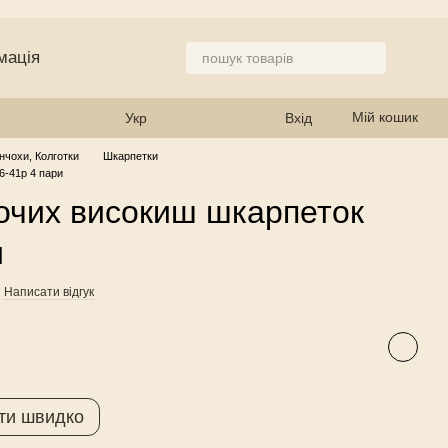
мація
 магазин
Мій кошик
Укр
Вхід
нчохи, Колготки
Шкарпетки
6-41р 4 пари
очих високиш шкарпеток
и
Написати відгук
ти швидко