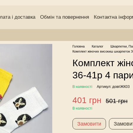
лата і доставка
Обмін та повернення
Контактна інфор
чний договір (оферта)
Угода користувача
Відгуки про
Головна
Каталог
Шкарпетки, Па
Комплект жіночих високиш шкарпеток 3
Комплект жін
36-41р 4 пар
В наявності
Артикул: довгіЖК03
401 грн
501 грн
В наявності
Замовити
Замови