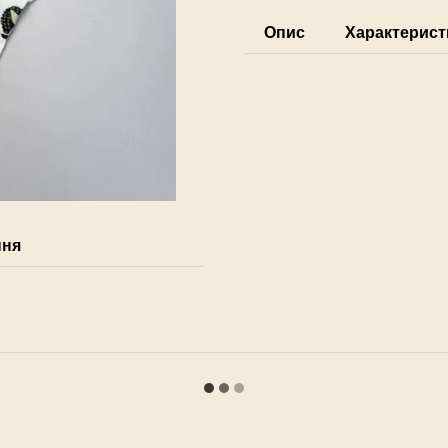
Опис
Характерист
ння