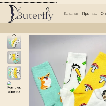
------------------------------------------------
Перейти до основного контенту
Каталог
Про нас
Оп
Блог Buterfly
Публі