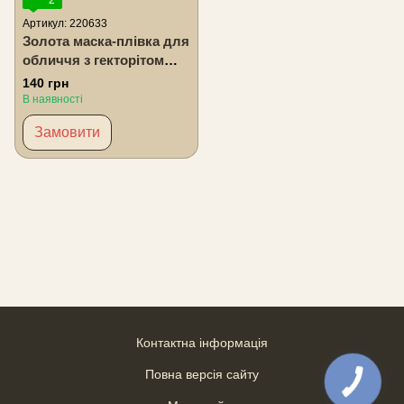
Артикул: 220633
Золота маска-плівка для
обличчя з гекторітом
Zenix, 15 г
140 грн
В наявності
Замовити
Контактна інформація
Повна версія сайту