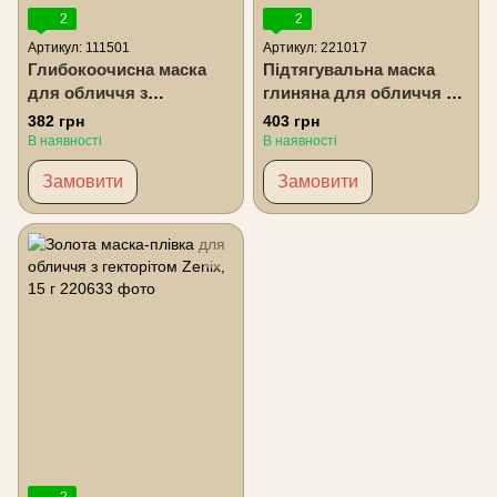
2
2
Артикул: 111501
Артикул: 221017
Глибокоочисна маска
Підтягувальна маска
для обличчя з
глиняна для обличчя з
екстрактом рожевого
кофеїном THALIA, 15 мл
382 грн
403 грн
грейпфрута THALIA, 125
В наявності
В наявності
мл
Замовити
Замовити
2