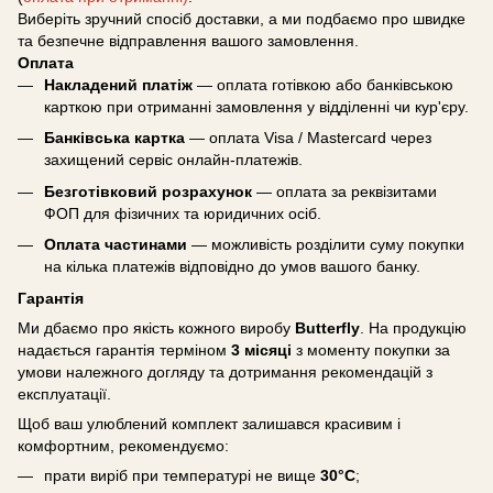
Виберіть зручний спосіб доставки, а ми подбаємо про швидке
та безпечне відправлення вашого замовлення.
Оплата
Накладений платіж
— оплата готівкою або банківською
карткою при отриманні замовлення у відділенні чи кур'єру.
Банківська картка
— оплата Visa / Mastercard через
захищений сервіс онлайн-платежів.
Безготівковий розрахунок
— оплата за реквізитами
ФОП для фізичних та юридичних осіб.
Оплата частинами
— можливість розділити суму покупки
на кілька платежів відповідно до умов вашого банку.
Гарантія
Ми дбаємо про якість кожного виробу
Butterfly
. На продукцію
надається гарантія терміном
3 місяці
з моменту покупки за
умови належного догляду та дотримання рекомендацій з
експлуатації.
Щоб ваш улюблений комплект залишався красивим і
комфортним, рекомендуємо:
прати виріб при температурі не вище
30°C
;