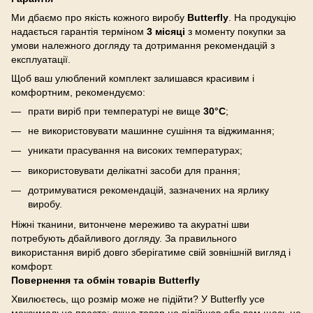
Ми дбаємо про якість кожного виробу
Butterfly
. На продукцію
надається гарантія терміном
3 місяці
з моменту покупки за
умови належного догляду та дотримання рекомендацій з
експлуатації.
Щоб ваш улюблений комплект залишався красивим і
комфортним, рекомендуємо:
прати виріб при температурі не вище
30°C
;
не використовувати машинне сушіння та віджимання;
уникати прасування на високих температурах;
використовувати делікатні засоби для прання;
дотримуватися рекомендацій, зазначених на ярлику
виробу.
Ніжні тканини, витончене мереживо та акуратні шви
потребують дбайливого догляду. За правильного
використання виріб довго зберігатиме свій зовнішній вигляд і
комфорт.
Повернення та обмін товарів Butterfly
Хвилюєтесь, що розмір може не підійти? У Butterfly усе
максимально просто: якщо товар не підійшов або вам щось не