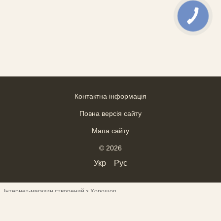
Контактна інформація
Повна версія сайту
Мапа сайту
© 2026
Укр
Рус
Інтернет-магазин створений з Хорошоп
ВІДГУКИ
--------------------------------------------------------------------
--------
------------------------------------- Верхній текст
---------------------------------