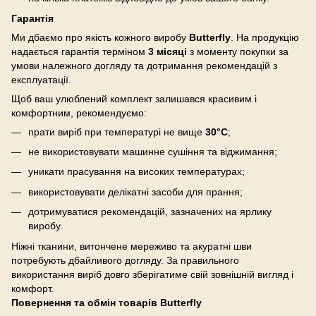
Гарантія
Ми дбаємо про якість кожного виробу
Butterfly
. На продукцію
надається гарантія терміном
3 місяці
з моменту покупки за
умови належного догляду та дотримання рекомендацій з
експлуатації.
Щоб ваш улюблений комплект залишався красивим і
комфортним, рекомендуємо:
прати виріб при температурі не вище
30°C
;
не використовувати машинне сушіння та віджимання;
уникати прасування на високих температурах;
використовувати делікатні засоби для прання;
дотримуватися рекомендацій, зазначених на ярлику
виробу.
Ніжні тканини, витончене мереживо та акуратні шви
потребують дбайливого догляду. За правильного
використання виріб довго зберігатиме свій зовнішній вигляд і
комфорт.
Повернення та обмін товарів Butterfly