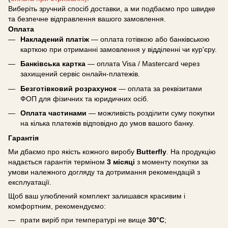
Виберіть зручний спосіб доставки, а ми подбаємо про швидке
та безпечне відправлення вашого замовлення.
Оплата
Накладений платіж
— оплата готівкою або банківською
карткою при отриманні замовлення у відділенні чи кур'єру.
Банківська картка
— оплата Visa / Mastercard через
захищений сервіс онлайн-платежів.
Безготівковий розрахунок
— оплата за реквізитами
ФОП для фізичних та юридичних осіб.
Оплата частинами
— можливість розділити суму покупки
на кілька платежів відповідно до умов вашого банку.
Гарантія
Ми дбаємо про якість кожного виробу
Butterfly
. На продукцію
надається гарантія терміном
3 місяці
з моменту покупки за
умови належного догляду та дотримання рекомендацій з
експлуатації.
Щоб ваш улюблений комплект залишався красивим і
комфортним, рекомендуємо:
прати виріб при температурі не вище
30°C
;