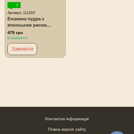
2
Артикул: 111203
Ензимна пудра з
японським рисом
LIVESTA, 50 г
479 грн
В наявності
Замовити
Контактна інформація
Повна версія сайту