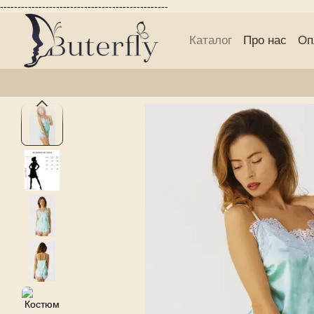
------------------------------------------------
Перейти до основного контенту
Каталог
Про нас
Оп
Блог Buterfly
Публі