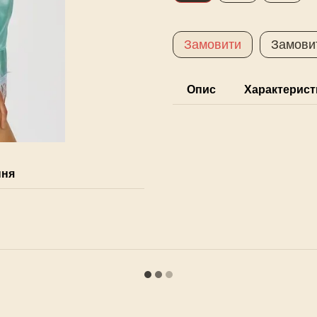
Замовити
Замови
Опис
Характерист
ння