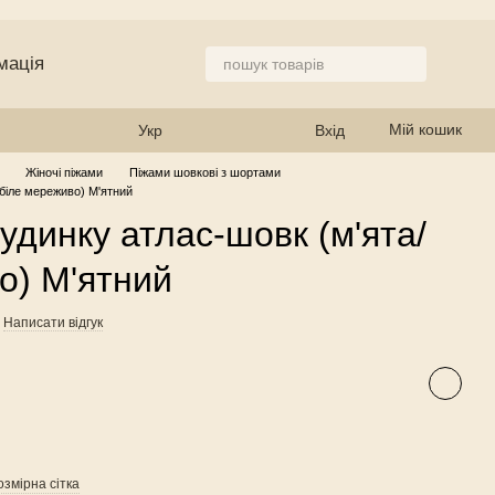
мація
 магазин
Мій кошик
Укр
Вхід
Жіночі піжами
Піжами шовкові з шортами
біле мереживо) М'ятний
удинку атлас-шовк (м'ята/
о) М'ятний
Написати відгук
озмірна сітка