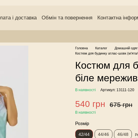
лата і доставка
Обмін та повернення
Контактна інфор
чний договір (оферта)
Угода користувача
Відгуки про
Головна
Каталог
Домашній одяг
Костюм для будинку атлас-шовк (м'ята/
Костюм для б
біле мережив
В наявності
Артикул: 13111-120
540 грн
675 грн
В наявності
Розмір
42/44
44/46
46/48
Р