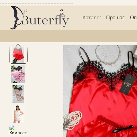
------------------------------------------------
Перейти до основного контенту
Каталог
Про нас
Оп
Блог Buterfly
Публі