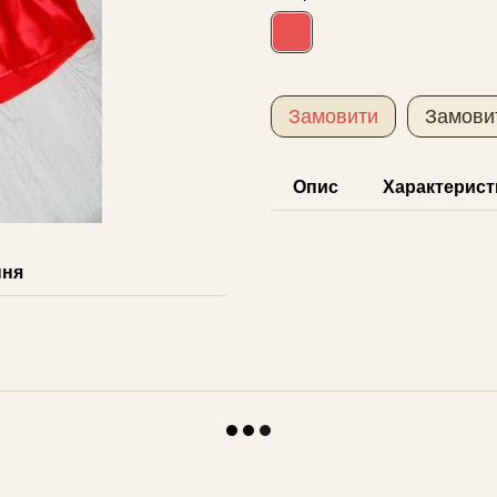
Замовити
Замови
Опис
Характерист
ння