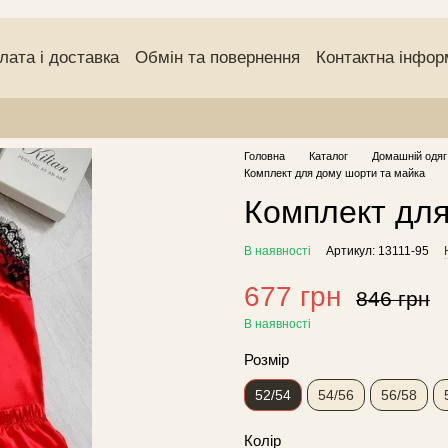
лата і доставка
Обмін та повернення
Контактна інфор
чний договір (оферта)
Угода користувача
Відгуки про
Головна
Каталог
Домашній одяг
Комплект для дому шорти та майка
Комплект для
В наявності
Артикул: 13111-95
677 грн
846 грн
В наявності
Розмір
52/54
54/56
56/58
Колір