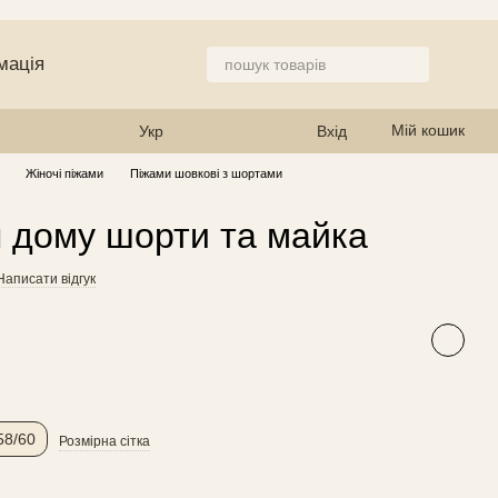
мація
 магазин
Мій кошик
Укр
Вхід
Жіночі піжами
Піжами шовкові з шортами
 дому шорти та майка
Написати відгук
58/60
Розмірна сітка