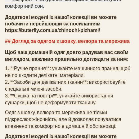
комфортний сон.
Додаткові моделі із нашої колекціі ви можете
побачити перейшовши за посиланням
https://buterfly.com.ua/zhinochi-pizhami/
## Догляд за одягом з шовку
, велюра
та мережива
Щоб ваш домашній одяг довго радував вас своїм
виглядом, важливо правильно доглядати за ним:
1. **Ручне прання**: уникайте машинного прання, щоб
не пошкодити делікатні матеріали.
2. **Засоби для делікатних тканин**: використовуйте
спеціальні миючі засоби.
3. **Сушка на повітрі**: уникайте використання
сушарки, щоб не деформувати тканину.
Одяг з шовку
, велюра
та мережива не тільки
підкреслює жіночність, але й дозволяє почуватися
впевнено та комфортно в домашній обстановці
.
Додаткові моделі із нашої колекціі ви можете