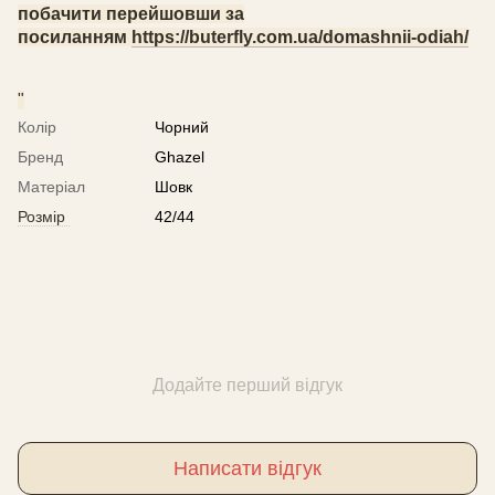
побачити перейшовши за
посиланням
https://buterfly.com.ua/domashnii-odiah/
"
Колір
Чорний
Бренд
Ghazel
Матеріал
Шовк
Розмір
42/44
Додайте перший відгук
Написати відгук