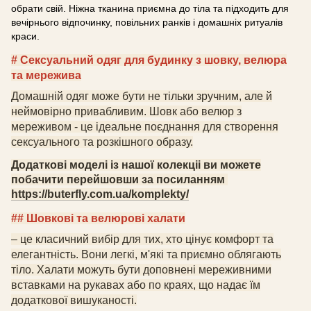
обрати свій. Ніжна тканина приємна до тіла та підходить для
вечірнього відпочинку, повільних ранків і домашніх ритуалів
краси.
# Сексуальний одяг для будинку з шовку
, велюра
та мережива
Домашній одяг може бути не тільки зручним, але й
неймовірно привабливим. Шовк
або велюр
з
мереживо
м
- це ідеальне поєднання для створення
сексуального та розкішного образу.
Додаткові моделі із нашої колекціі ви можете
побачити перейшовши за посиланням
https://buterfly.com.ua/komplekty/
## Шовкові
та велюрові
халати
– це класичний вибір для тих, хто цінує комфорт та
елегантність. Вони легкі, м'які та приємно облягають
тіло. Халати можуть бути доповнені мереживними
вставками на рукавах або по краях, що надає їм
додаткової вишуканості.