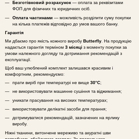
Безготівковий розрахунок
— оплата за реквізитами
ФОП для фізичних та юридичних осіб.
Оплата частинами
— можливість розділити суму покупки
на кілька платежів відповідно до умов вашого банку.
Гарантія
Ми дбаємо про якість кожного виробу
Butterfly
. На продукцію
надається гарантія терміном
3 місяці
з моменту покупки за
умови належного догляду та дотримання рекомендацій з
експлуатації.
Щоб ваш улюблений комплект залишався красивим і
комфортним, рекомендуємо:
прати виріб при температурі не вище
30°C
;
не використовувати машинне сушіння та віджимання;
уникати прасування на високих температурах;
використовувати делікатні засоби для прання;
дотримуватися рекомендацій, зазначених на ярлику
виробу.
Ніжні тканини, витончене мереживо та акуратні шви
потребують дбайливого догляду. За правильного