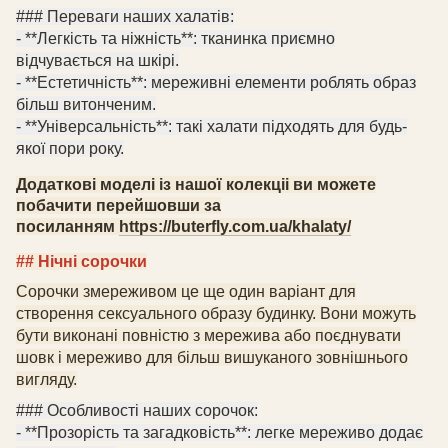
### Переваги
наших
халатів:
- **Легкість та ніжність**:
тканинка
приємно
відчувається на шкірі.
- **Естетичність**: мереживні елементи роблять образ
більш витонченим.
- **Універсальність**: такі халати підходять для будь-
якої пори року.
Додаткові моделі із нашої колекціі ви можете
побачити перейшовши за
посиланням
https://buterfly.com.ua/khalaty/
##
Ні
чні сорочки
С
орочки
змереживом
це ще один варіант для
створення сексуального образу будинку. Вони можуть
бути виконані повністю з мережива або поєднувати
шовк і мереживо для більш вишуканого зовнішнього
вигляду.
### Особливості
наших
сорочок:
- **Прозорість та загадковість**: легке мереживо додає