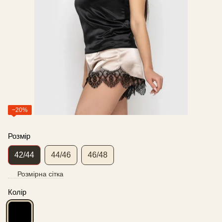
−20%
Розмір
42/44
44/46
46/48
Розмірна сітка
Колір