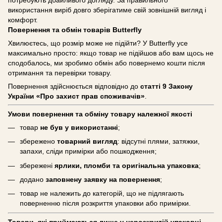
використання виріб довго зберігатиме свій зовнішній вигляд і
комфорт.
Повернення та обмін товарів Butterfly
Хвилюєтесь, що розмір може не підійти? У Butterfly усе
максимально просто: якщо товар не підійшов або вам щось не
сподобалось, ми зробимо обмін або повернемо кошти після
отримання та перевірки товару.
Повернення здійснюється відповідно до
статті 9 Закону
України «Про захист прав споживачів»
.
Умови повернення та обміну товару належної якості
товар
не був у використанні
;
збережено
товарний вигляд
: відсутні плями, затяжки,
запахи, сліди примірки або пошкодження;
збережені
ярлики, пломби та оригінальна упаковка
;
додано
заповнену заявку на повернення
;
товар не належить до категорій, що не підлягають
поверненню після розкриття упаковки або примірки.
Товари, які приймаються лише у нерозкритій упаковці