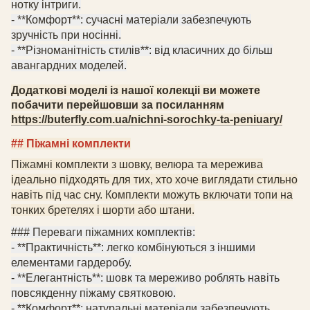
нотку інтриги.
- **Комфорт**: сучасні матеріали забезпечують
зручність при носінні.
- **Різноманітність стилів**: від класичних до більш
авангардних моделей.
Додаткові моделі із нашої колекціі ви можете
побачити перейшовши за посиланням
https://buterfly.com.ua/nichni-sorochky-ta-peniuary/
## Піжамні комплекти
Піжамні комплекти з шовку
, велюра
та мережива
ідеально підходять для тих, хто хоче виглядати стильно
навіть під час сну. Комплекти можуть включати топи на
тонких бретелях і шорти або штани.
### Переваги піжамних комплектів:
- **Практичність**: легко комбінуються з іншими
елементами гардеробу.
- **Елегантність**: шовк та мереживо роблять навіть
повсякденну піжаму святковою.
- **Комфорт**: натуральні матеріали забезпечують