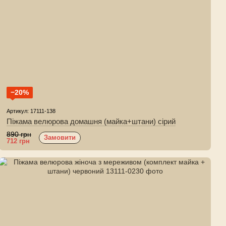
−20%
Артикул: 17111-138
Піжама велюрова домашня (майка+штани) сірий
890 грн
Замовити
712 грн