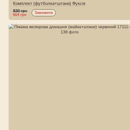
Комплект (футболка+штани) Фуксія
830 грн
Замовити
664 грн