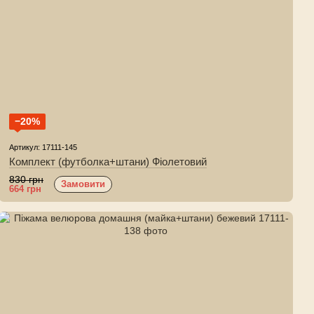
−20%
Артикул: 17111-145
Комплект (футболка+штани) Фіолетовий
830 грн
Замовити
664 грн