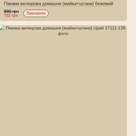
Піжама велюрова домашня (майка+штани) бежевий
890 грн
Замовити
712 грн