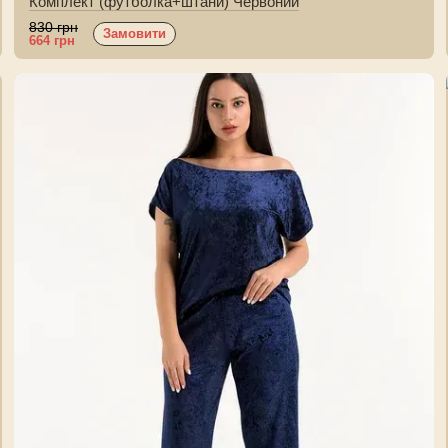
Комплект (футболка+штани) Червоний
830 грн
Замовити
664 грн