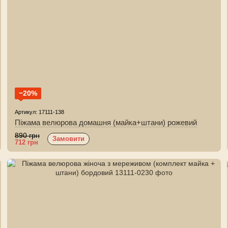
−20%
Артикул: 17111-138
Піжама велюрова домашня (майка+штани) рожевий
890 грн
Замовити
712 грн