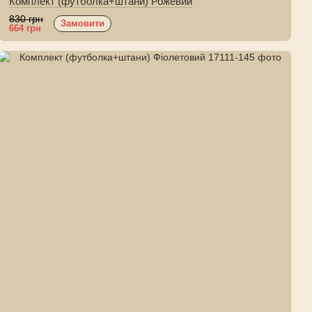
Комплект (футболка+штани) Рожевий
830 грн
Замовити
664 грн