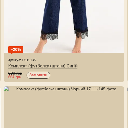
−20%
Артикул: 17111-145
Комплект (футболка+штани) Синій
830 грн
Замовити
664 грн