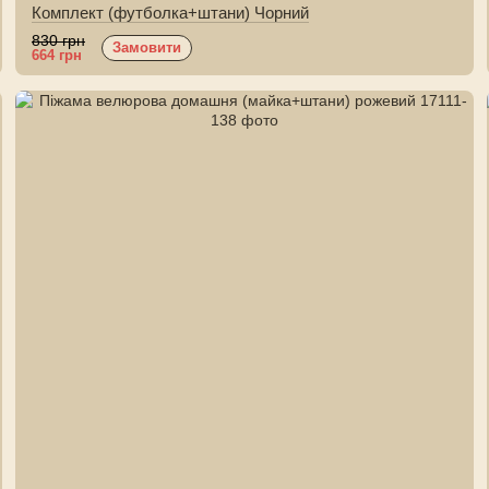
Комплект (футболка+штани) Чорний
830 грн
Замовити
664 грн