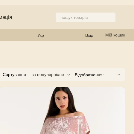
мація
 магазин
Мій кошик
Укр
Вхід
Сортування:
за популярністю
Відображення: