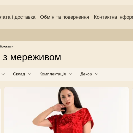
лата і доставка
Обмін та повернення
Контактна інфор
чний договір (оферта)
Угода користувача
Відгуки про
 брюками
и з мереживом
Склад
Комплектація
Декор