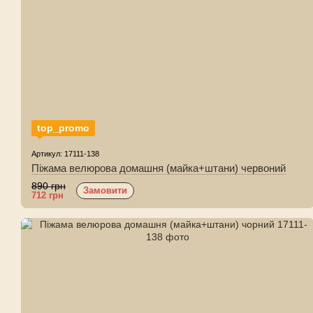
top_promo
Артикул: 17111-138
Піжама велюрова домашня (майка+штани) червоний
890 грн
Замовити
712 грн