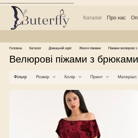
------------------------------------------------
Перейти до основного контенту
Каталог
Про нас
Оп
Блог Buterfly
Публі
Головна
Каталог
Домашній одяг
Жіночі піжами
Піжами велюрові з
Велюрові піжами з брюкам
Фільтр
Розмір
Колір
Принт
Матеріал