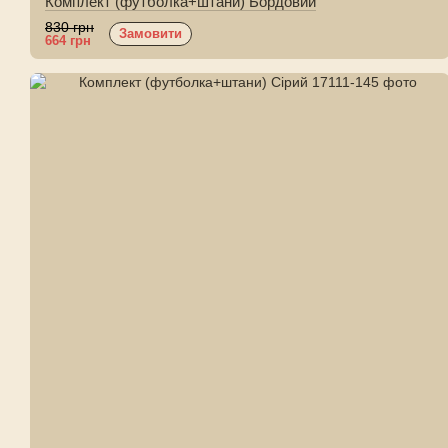
Комплект (футболка+штани) Бордовий
830 грн
Замовити
664 грн