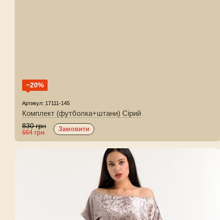
−20%
Артикул: 17111-145
Комплект (футболка+штани) Сірий
830 грн
Замовити
664 грн