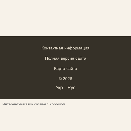
Контактная информация
Полная версия сайта
Карта сайта
© 2026
Укр
Рус
Интернет-магазин создан с Хорошоп
ВІДГУКИ
--------------------------------------------------------------------
--------
------------------------------------- Верхній текст
---------------------------------
-------- ___________________________________
------------------------