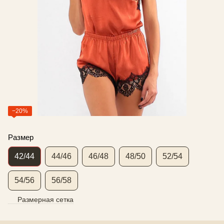
−20%
Размер
42/44
44/46
46/48
48/50
52/54
54/56
56/58
Размерная сетка