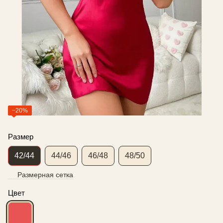
−20%
Размер
42/44
44/46
46/48
48/50
Размерная сетка
Цвет