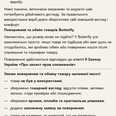
виробу.
Ніжні тканини, витончене мереживо та акуратні шви
потребують дбайливого догляду. За правильного
використання виріб довго зберігатиме свій зовнішній вигляд і
комфорт.
Повернення та обмін товарів Butterfly
Хвилюєтесь, що розмір може не підійти? У Butterfly усе
максимально просто: якщо товар не підійшов або вам щось не
сподобалось, ми зробимо обмін або повернемо кошти після
отримання та перевірки товару.
Повернення здійснюється відповідно до
статті 9 Закону
України «Про захист прав споживачів»
.
Умови повернення та обміну товару належної якості
товар
не був у використанні
;
збережено
товарний вигляд
: відсутні плями, затяжки,
запахи, сліди примірки або пошкодження;
збережені
ярлики, пломби та оригінальна упаковка
;
додано
заповнену заявку на повернення
;
товар не належить до категорій, що не підлягають