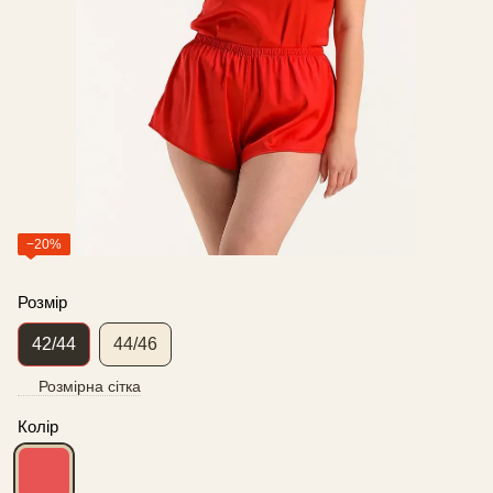
−20%
Розмір
42/44
44/46
Розмірна сітка
Колір