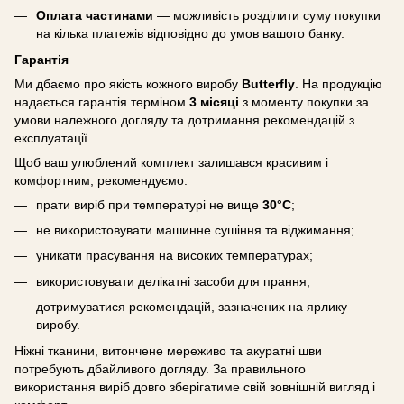
Оплата частинами
— можливість розділити суму покупки
на кілька платежів відповідно до умов вашого банку.
Гарантія
Ми дбаємо про якість кожного виробу
Butterfly
. На продукцію
надається гарантія терміном
3 місяці
з моменту покупки за
умови належного догляду та дотримання рекомендацій з
експлуатації.
Щоб ваш улюблений комплект залишався красивим і
комфортним, рекомендуємо:
прати виріб при температурі не вище
30°C
;
не використовувати машинне сушіння та віджимання;
уникати прасування на високих температурах;
використовувати делікатні засоби для прання;
дотримуватися рекомендацій, зазначених на ярлику
виробу.
Ніжні тканини, витончене мереживо та акуратні шви
потребують дбайливого догляду. За правильного
використання виріб довго зберігатиме свій зовнішній вигляд і