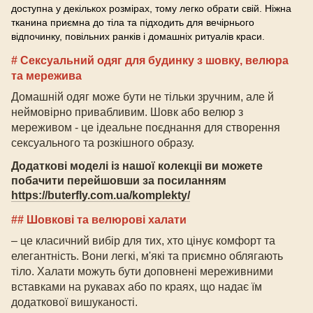
доступна у декількох розмірах, тому легко обрати свій. Ніжна
тканина приємна до тіла та підходить для вечірнього
відпочинку, повільних ранків і домашніх ритуалів краси.
# Сексуальний одяг для будинку з шовку
, велюра
та мережива
Домашній одяг може бути не тільки зручним, але й
неймовірно привабливим. Шовк
або велюр
з
мереживо
м
- це ідеальне поєднання для створення
сексуального та розкішного образу.
Додаткові моделі із нашої колекціі ви можете
побачити перейшовши за посиланням
https://buterfly.com.ua/komplekty/
## Шовкові
та велюрові
халати
– це класичний вибір для тих, хто цінує комфорт та
елегантність. Вони легкі, м'які та приємно облягають
тіло. Халати можуть бути доповнені мереживними
вставками на рукавах або по краях, що надає їм
додаткової вишуканості.