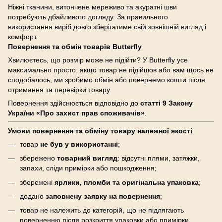
Ніжні тканини, витончене мереживо та акуратні шви
потребують дбайливого догляду. За правильного
використання виріб довго зберігатиме свій зовнішній вигляд і
комфорт.
Повернення та обмін товарів Butterfly
Хвилюєтесь, що розмір може не підійти? У Butterfly усе
максимально просто: якщо товар не підійшов або вам щось не
сподобалось, ми зробимо обмін або повернемо кошти після
отримання та перевірки товару.
Повернення здійснюється відповідно до
статті 9 Закону
України «Про захист прав споживачів»
.
Умови повернення та обміну товару належної якості
товар
не був у використанні
;
збережено
товарний вигляд
: відсутні плями, затяжки,
запахи, сліди примірки або пошкодження;
збережені
ярлики, пломби та оригінальна упаковка
;
додано
заповнену заявку на повернення
;
товар не належить до категорій, що не підлягають
поверненню після розкриття упаковки або примірки.