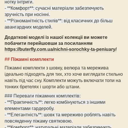
нотку інтриги.
- **Комфорт**: сучасні матеріали забезпечують
зручність при носінні.
- **Різноманітність стилів**: від класичних до більш
авангардних моделей.
Додаткові моделі із нашої колекціі ви можете
побачити перейшовши за посиланням
https://buterfly.com.ua/nichni-sorochky-ta-peniuary/
## Піжамні комплекти
Піжамні комплекти з шовку
, велюра
та мережива
ідеально підходять для тих, хто хоче виглядати стильно
навіть під час сну. Комплекти можуть включати топи на
тонких бретелях і шорти або штани.
### Переваги піжамних комплектів:
- **Практичність**: легко комбінуються з іншими
елементами гардеробу.
- **Елегантність**: шовк та мереживо роблять навіть
повсякденну піжаму святковою.
- **Комфорт**: натуральні матеріали забезпечують