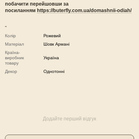
побачити перейшовши за
посиланням
https://buterfly.com.ua/domashnii-odiah/
"
Колір
Рожевий
Матеріал
Шовк Армані
Країна-
виробник
Україна
товару
Декор
Однотонні
Додайте перший відгук