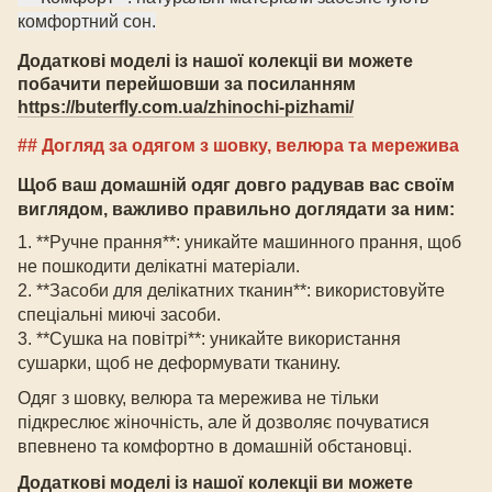
комфортний сон.
Додаткові моделі із нашої колекціі ви можете
побачити перейшовши за посиланням
https://buterfly.com.ua/zhinochi-pizhami/
## Догляд за одягом з шовку
, велюра
та мережива
Щоб ваш домашній одяг довго радував вас своїм
виглядом, важливо правильно доглядати за ним:
1. **Ручне прання**: уникайте машинного прання, щоб
не пошкодити делікатні матеріали.
2. **Засоби для делікатних тканин**: використовуйте
спеціальні миючі засоби.
3. **Сушка на повітрі**: уникайте використання
сушарки, щоб не деформувати тканину.
Одяг з шовку
, велюра
та мережива не тільки
підкреслює жіночність, але й дозволяє почуватися
впевнено та комфортно в домашній обстановці
.
Додаткові моделі із нашої колекціі ви можете