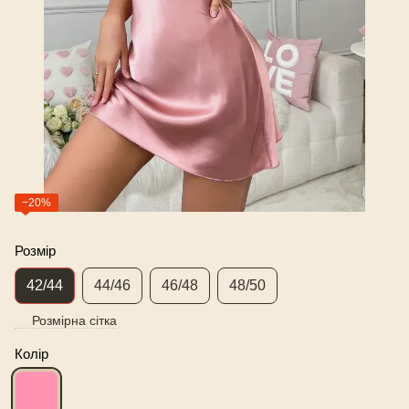
−20%
Розмір
42/44
44/46
46/48
48/50
Розмірна сітка
Колір