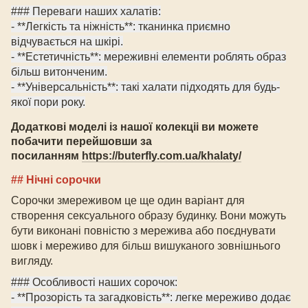
### Переваги
наших
халатів:
- **Легкість та ніжність**:
тканинка
приємно
відчувається на шкірі.
- **Естетичність**: мереживні елементи роблять образ
більш витонченим.
- **Універсальність**: такі халати підходять для будь-
якої пори року.
Додаткові моделі із нашої колекціі ви можете
побачити перейшовши за
посиланням
https://buterfly.com.ua/khalaty/
##
Ні
чні сорочки
С
орочки
змереживом
це ще один варіант для
створення сексуального образу будинку. Вони можуть
бути виконані повністю з мережива або поєднувати
шовк і мереживо для більш вишуканого зовнішнього
вигляду.
### Особливості
наших
сорочок:
- **Прозорість та загадковість**: легке мереживо додає