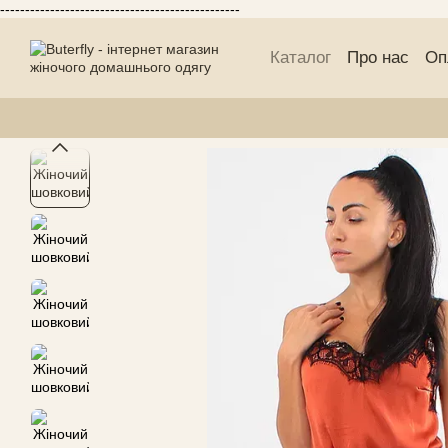
------------------------------------------------
Перейти до основного контенту
Каталог
Про нас
Оп
Блог Buterfly
Публі