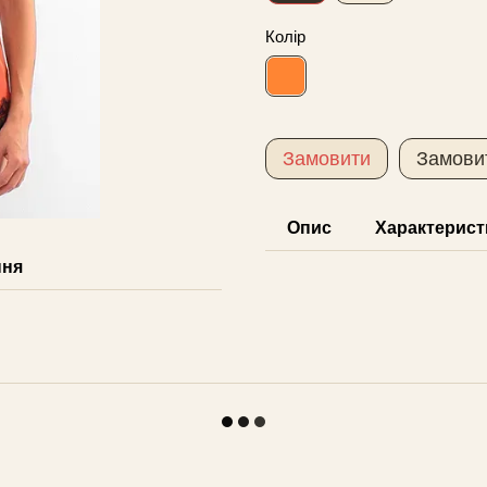
Колір
Замовити
Замови
Опис
Характерист
ння