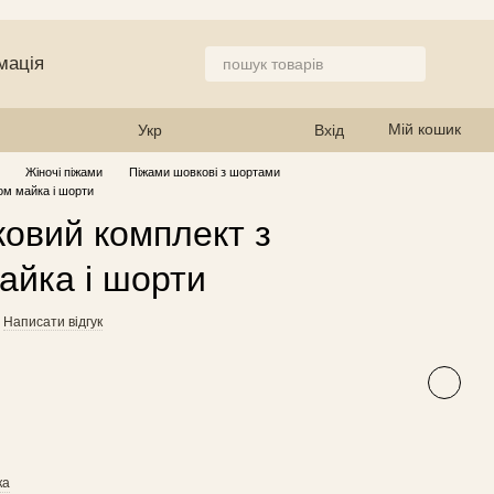
мація
 магазин
Мій кошик
Укр
Вхід
Жіночі піжами
Піжами шовкові з шортами
м майка і шорти
овий комплект з
йка і шорти
Написати відгук
ка