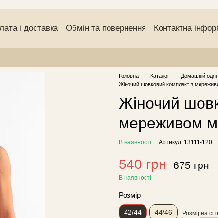
лата і доставка
Обмін та повернення
Контактна інфор
чний договір (оферта)
Угода користувача
Відгуки про
Головна
Каталог
Домашній одяг
Жіночий шовковий комплект з мереживо
Жіночий шовк
мереживом ма
В наявності
Артикул: 13111-120
540 грн
675 грн
В наявності
Розмір
42/44
44/46
Розмірна сіт