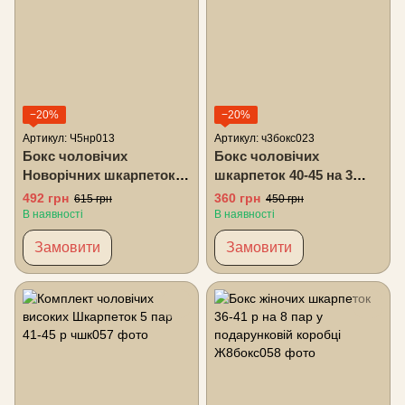
−20%
−20%
Артикул: Ч5нр013
Артикул: ч3бокс023
Бокс чоловічих
Бокс чоловічих
Новорічних шкарпеток
шкарпеток 40-45 на 3
40-45 на 5 пар у
пари
492 грн
360 грн
615 грн
450 грн
подарунковій коробці
В наявності
В наявності
Замовити
Замовити