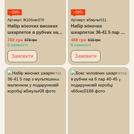
−20%
−20%
Артикул: Ж10бокс070
Артикул: ж5мульт011
Набір жіночих високих
Набір жіночих
шкарпеток в рубчик на
шкарпеток 36-41 5 пар з
10 пар 36-41 у
мультяшним малюнком
702 грн
488 грн
878 грн
610 грн
подарунковій коробці
у подарунковій коробці
В наявності
В наявності
Замовити
Замовити