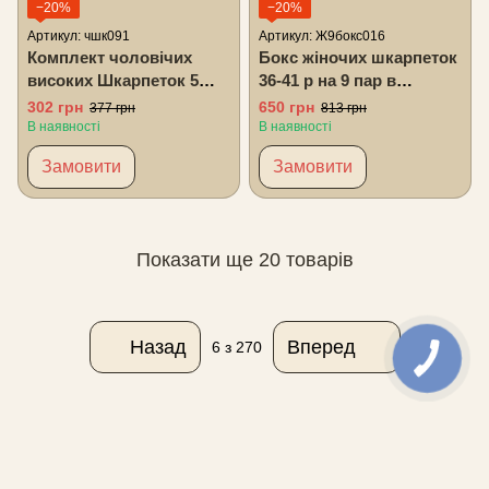
−20%
−20%
Артикул: чшк091
Артикул: Ж9бокс016
Комплект чоловічих
Бокс жіночих шкарпеток
високих Шкарпеток 5
36-41 р на 9 пар в
пар 41-45 р
подарунковій коробці із
302 грн
650 грн
377 грн
813 грн
стрічкою
В наявності
В наявності
Замовити
Замовити
Показати ще 20 товарів
Назад
Вперед
6
з 270