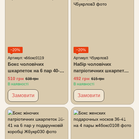
−20%
−20%
Артикул: ч6бокс0119
Артикул: Ч5укрлов3
Бокс чоловічих
Набір чоловічих
шкарпеток на 6 пар 40-45
патріотичних шкарпеток
р в подарунковій
40-45 на 5 пар у
510 грн
492 грн
638 грн
615 грн
коробці із стрічкою
подарунковій коробці із
В наявності
В наявності
стрічкою
Замовити
Замовити