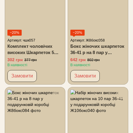
−20%
−20%
Артикул: чшк057
Артикул: Ж8бокс058
Комплект чоловічих
Бокс жіночих шкарпеток
високих Шкарпеток 5
36-41 р на 8 пар у
пар 41-45 р
подарунковій коробці
302 грн
642 грн
377 грн
802 грн
В наявності
В наявності
Замовити
Замовити