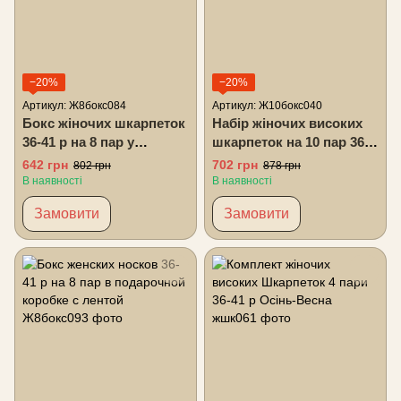
−20%
−20%
Артикул: Ж8бокс084
Артикул: Ж10бокс040
Бокс жіночих шкарпеток
Набір жіночих високих
36-41 р на 8 пар у
шкарпеток на 10 пар 36-
подарунковій коробці
41 у подарунковій
642 грн
702 грн
802 грн
878 грн
коробці
В наявності
В наявності
Замовити
Замовити