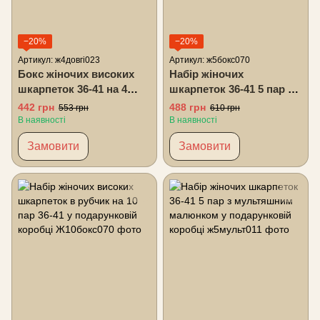
−20%
−20%
Артикул: ж4довгі023
Артикул: ж5бокс070
Бокс жіночих високих
Набір жіночих
шкарпеток 36-41 на 4
шкарпеток 36-41 5 пар у
пари у подарунковій
подарунковій коробці
442 грн
488 грн
553 грн
610 грн
коробці
В наявності
В наявності
Замовити
Замовити