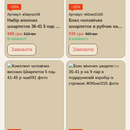
−20%
−20%
Артикул: ж5мульт08
Артикул: ч6бокс0168
Набір жіночих
Бокс чоловічих
шкарпеток 36-41 5 пар з
шкарпеток в рубчик на 6
мультяшним малюнком
пар 40-45 у подарунковій
488 грн
535 грн
610 грн
669 грн
у подарунковій коробці
коробці
В наявності
В наявності
Замовити
Замовити