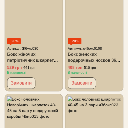
−20%
−20%
Артикул: Ж6укр030
Артикул: ж4бокс0108
Бокс жіночих
Бокс женских
патріотичних шкарпеток
подарочных носков 36-
36-41 на 6 пар у
41 на 4 пары
529 грн
408 грн
661 грн
510 грн
подарунковій коробці
В наявності
В наявності
Замовити
Замовити