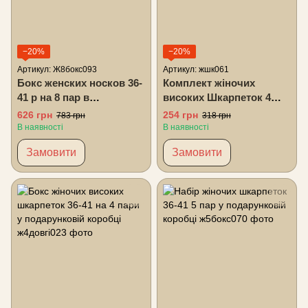
−20%
−20%
Артикул: Ж8бокс093
Артикул: жшк061
Бокс женских носков 36-
Комплект жіночих
41 р на 8 пар в
високих Шкарпеток 4
подарочной коробке с
пари 36-41 р Осінь-Весна
626 грн
254 грн
783 грн
318 грн
лентой
В наявності
В наявності
Замовити
Замовити