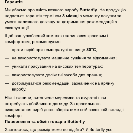
Гарантія
Ми дбаємо про якість кожного виробу
Butterfly
. На продукцію
надається гарантія терміном
3 місяці
з моменту покупки за
умови належного догляду та дотримання рекомендацій з
експлуатації.
Щоб ваш улюблений комплект залишався красивим і
комфортним, рекомендуємо:
прати виріб при температурі не вище
30°C
;
не використовувати машинне сушіння та віджимання;
уникати прасування на високих температурах;
використовувати делікатні засоби для прання;
дотримуватися рекомендацій, зазначених на ярлику
виробу.
Ніжні тканини, витончене мереживо та акуратні шви
потребують дбайливого догляду. За правильного
використання виріб довго зберігатиме свій зовнішній вигляд і
комфорт.
Повернення та обмін товарів Butterfly
Хвилюєтесь, що розмір може не підійти? У Butterfly усе